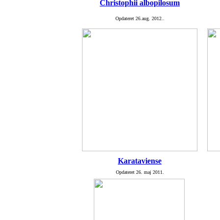
C
hristophii albopilosum
Opdateret 26.aug. 2012..
K
arataviense
Opdateret 26. maj 2011.