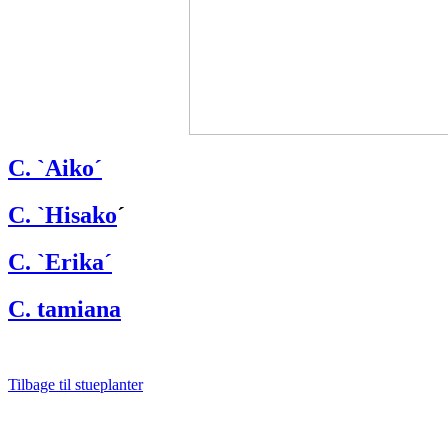
C. `Aiko´
C. `Hisako
´
C. `Erika´
C. tamiana
Tilbage til stueplanter